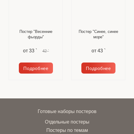
Постер "Весенние
Постер "Синее, синее
фьорды"
море"
от
33 `
от
43 `
42 `
Подробнее
Подробнее
Готовые наборы постеров
Отдельные постеры
Постеры по темам