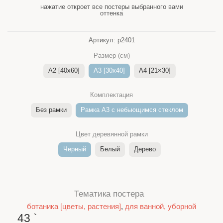
нажатие откроет все постеры выбранного вами
оттенка
Артикул:
p2401
Размер (см)
A2 [40x60]
A3 [30x40]
A4 [21×30]
Комплектация
Без рамки
Рамка A3 c небьющимся стеклом
Цвет деревянной рамки
Черный
Белый
Дерево
Тематика постера
ботаника [цветы, растения]
,
для ванной, уборной
43
`