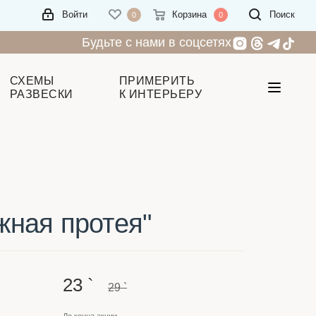
Войти
Корзина
Поиск
0
0
Будьте с нами в соцсетях
СХЕМЫ
ПРИМЕРИТЬ
РАЗВЕСКИ
К ИНТЕРЬЕРУ
жная протея"
23
`
29
`