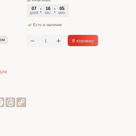
До конца акции
07
16
05
22
дней
час.
мин.
сек.
Есть в наличии
лом
В корзину
для
sniki
er
Facebook
Threads
Copy
Link