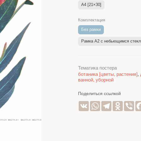
A4 [21×30]
Комплектация
Без рамки
Рамка A2 c небьющимся стек
Тематика постера
ботаника [цветы, растения]
,
ванной, уборной
Поделиться ссылкой
VK
WhatsApp
Telegram
Odnoklas
Vib