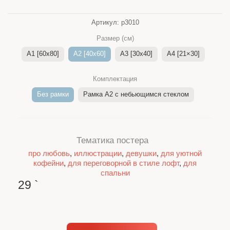
Артикул:
p3010
Размер (см)
A1 [60x80]
A2 [40x60]
A3 [30x40]
A4 [21×30]
Комплектация
Без рамки
Рамка A2 c небьющимся стеклом
Тематика постера
про любовь
,
иллюстрации
,
девушки
,
для уютной
кофейни
,
для переговорной в стиле лофт
,
для
спальни
29
`