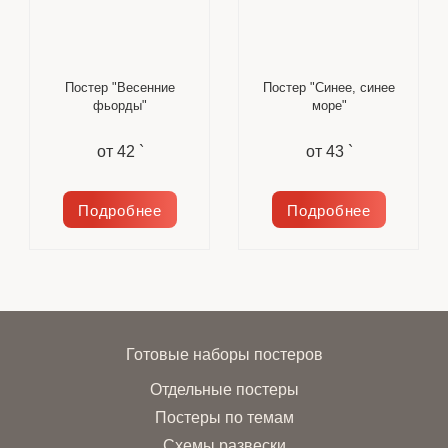
Постер "Весенние
Постер "Синее, синее
фьорды"
море"
от
42 `
от
43 `
Подробнее
Подробнее
Готовые наборы постеров
Отдельные постеры
Постеры по темам
Схемы развески