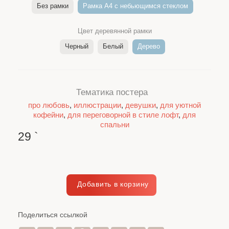
Без рамки
Рамка A4 c небьющимся стеклом
Цвет деревянной рамки
Черный
Белый
Дерево
Тематика постера
про любовь
,
иллюстрации
,
девушки
,
для уютной
кофейни
,
для переговорной в стиле лофт
,
для
спальни
29
`
Поделиться ссылкой