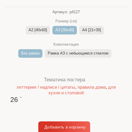
Артикул:
p4127
Размер (см)
A2 [40x60]
A3 [30x40]
A4 [21×30]
Комплектация
Без рамки
Рамка A3 c небьющимся стеклом
Тематика постера
леттеринг / надписи / цитаты
,
правила дома
,
для
кухни и столовой
26
`