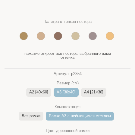
Палитра оттенков постера
нажатие откроет все постеры выбранного вами
оттенка
Артикул:
p2354
Размер (см)
A2 [40x60]
A3 [30x40]
A4 [21×30]
Комплектация
Без рамки
Рамка A3 c небьющимся стеклом
Цвет деревянной рамки