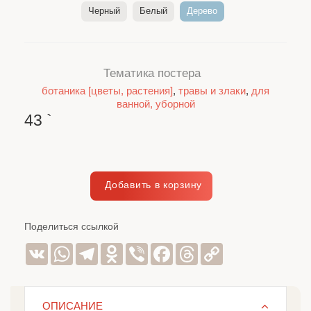
Черный
Белый
Дерево
Тематика постера
ботаника [цветы, растения]
,
травы и злаки
,
для
ванной, уборной
43
`
Поделиться ссылкой
VK
WhatsApp
Telegram
Odnoklassniki
Viber
Facebook
Threads
Copy
Link
ОПИСАНИЕ