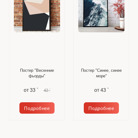
Постер "Весенние
Постер "Синее, синее
фьорды"
море"
от
33 `
от
43 `
42 `
Подробнее
Подробнее