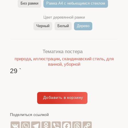
Без рамки
Рамка A4 c небьющимся стеклом
Цвет деревянной рамки
Черный
Белый
Дерево
Тематика постера
природа
,
иллюстрации
,
скандинавский стиль
,
для
ванной, уборной
29
`
Поделиться ссылкой
VK
WhatsApp
Telegram
Odnoklassniki
Viber
Facebook
Threads
Copy