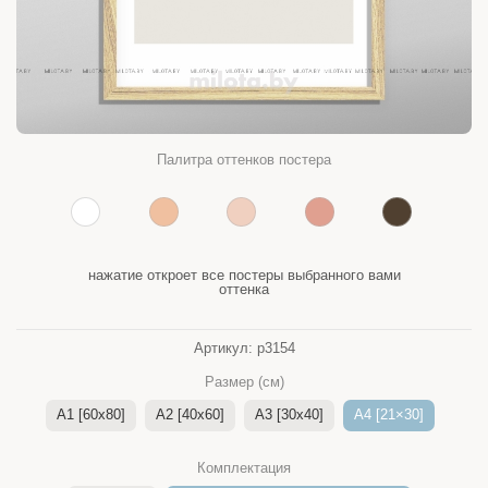
Палитра оттенков постера
нажатие откроет все постеры выбранного вами
оттенка
Артикул:
p3154
Размер (см)
A1 [60x80]
A2 [40x60]
A3 [30x40]
A4 [21×30]
Комплектация