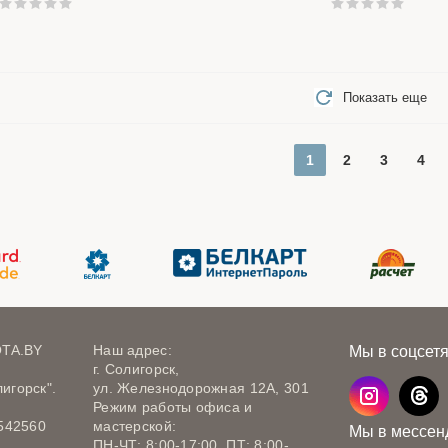
Показать еще
1
2
3
4
OTA.BY
Наш адрес:
Мы в соцсет
г. Солигорск,
игорск".
ул. Железнодорожная 12А, 301
Режим работы офиса и
542560
мастерской:
Мы в мессен
ПН-ЧТ: 8:00-17:00, ПТ: 8:00-