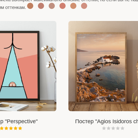
им оттенкам.
р "Perspective"
Постер "Agios Isidoros c