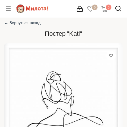
0
0
← Вернуться назад
Постер "Kati"