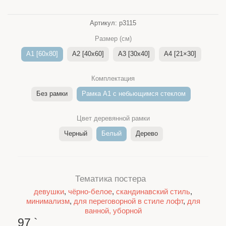
Артикул:
p3115
Размер (см)
A1 [60x80]
A2 [40x60]
A3 [30x40]
A4 [21×30]
Комплектация
Без рамки
Рамка A1 c небьющимся стеклом
Цвет деревянной рамки
Черный
Белый
Дерево
Тематика постера
девушки
,
чёрно-белое
,
скандинавский стиль
,
минимализм
,
для переговорной в стиле лофт
,
для
ванной, уборной
97
`