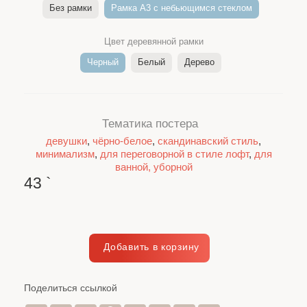
Без рамки
Рамка A3 c небьющимся стеклом
Цвет деревянной рамки
Черный
Белый
Дерево
Тематика постера
девушки
,
чёрно-белое
,
скандинавский стиль
,
минимализм
,
для переговорной в стиле лофт
,
для
ванной, уборной
43
`
Поделиться ссылкой