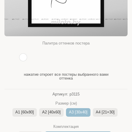
Палитра оттенков постера
нажатие откроет все постеры выбранного вами
оттенка
Артикул:
p3115
Размер (см)
A1 [60x80]
A2 [40x60]
A3 [30x40]
A4 [21×30]
Комплектация