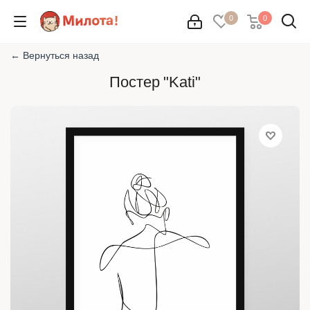
0
0
← Вернуться назад
Постер "Kati"