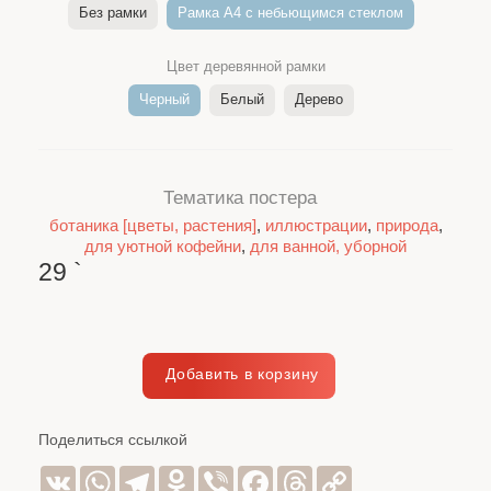
Без рамки
Рамка A4 c небьющимся стеклом
Цвет деревянной рамки
Черный
Белый
Дерево
Тематика постера
ботаника [цветы, растения]
,
иллюстрации
,
природа
,
для уютной кофейни
,
для ванной, уборной
29
`
Поделиться ссылкой
VK
WhatsApp
Telegram
Odnoklassniki
Viber
Facebook
Threads
Copy