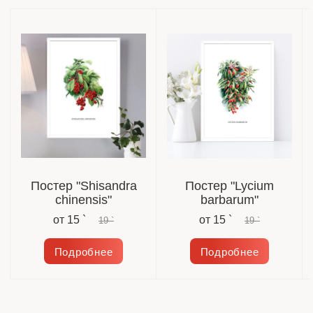
Постер "Shisandra
Постер "Lycium
chinensis"
barbarum"
от
15 `
от
15 `
19 `
19 `
Подробнее
Подробнее