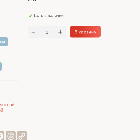
Есть в наличии
В корзину
лом
уютной
ой
sniki
er
Facebook
Threads
Copy
Link