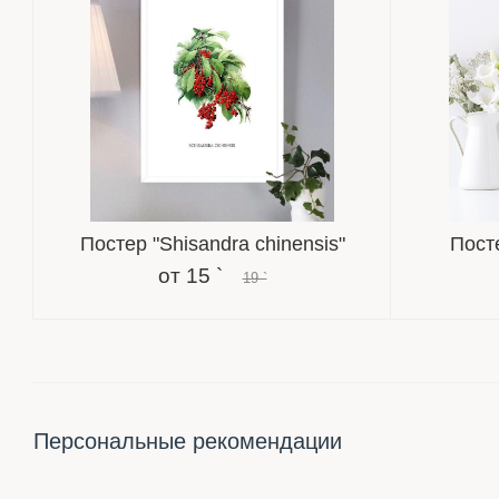
Постер "Shisandra chinensis"
Пост
от
15 `
19 `
Персональные рекомендации