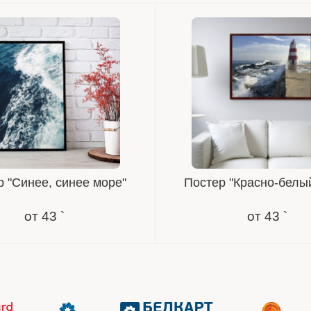
 "Синее, синее море"
Постер "Красно-белы
от
43 `
от
43 `