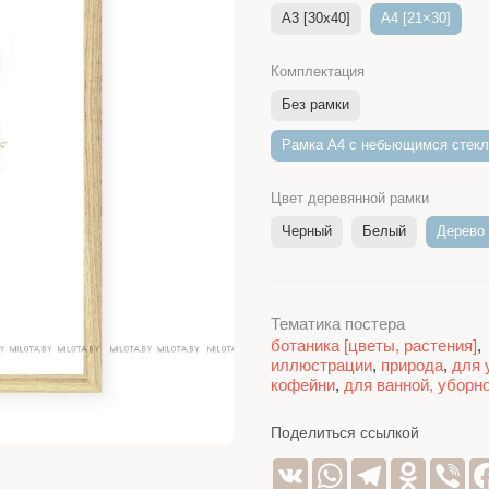
A3 [30x40]
A4 [21×30]
Комплектация
Без рамки
Рамка A4 c небьющимся стек
Цвет деревянной рамки
Черный
Белый
Дерево
Тематика постера
ботаника [цветы, растения]
,
иллюстрации
,
природа
,
для 
кофейни
,
для ванной, уборн
Поделиться ссылкой
VK
WhatsApp
Telegram
Odnoklas
Vib