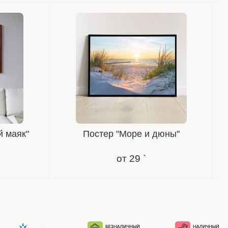
й маяк"
Постер "Море и дюны"
от
29 `