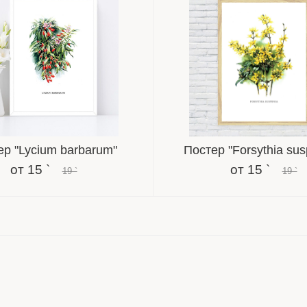
ер "Lycium barbarum"
Постер "Forsythia su
от
15 `
от
15 `
19 `
19 `