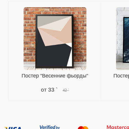
Постер "Весенние фьорды"
Постер
от
33 `
42 `