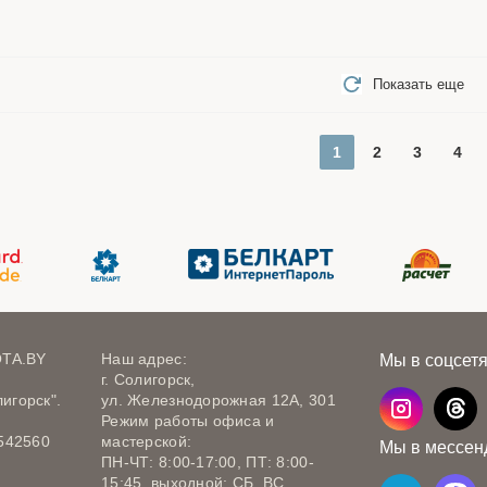
Показать еще
1
2
3
4
OTA.BY
Наш адрес:
Мы в соцсет
г. Солигорск,
игорск".
ул. Железнодорожная 12А, 301
Режим работы офиса и
542560
мастерской:
Мы в мессен
ПН-ЧТ: 8:00-17:00, ПТ: 8:00-
15:45, выходной: СБ, ВС.