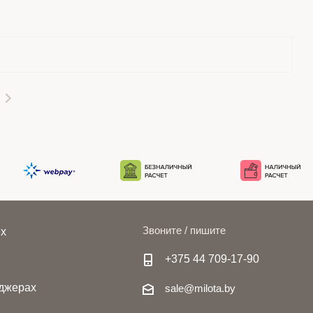
Звоните / пишите
ях
+375 44 709-17-90
джерах
sale@milota.by