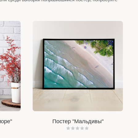
море"
Постер "Мальдивы"