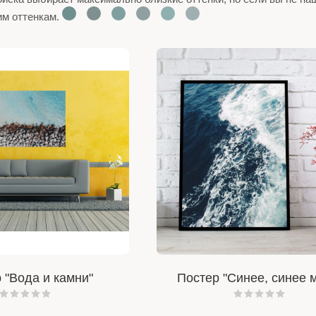
им оттенкам.
 "Вода и камни"
Постер "Синее, синее 