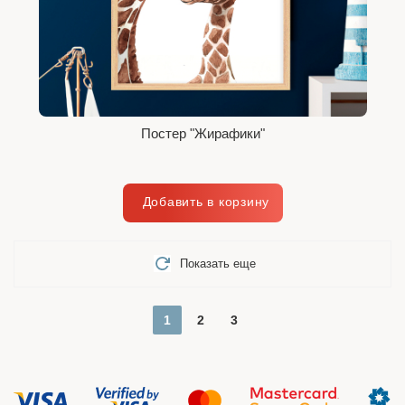
Постер "Жирафики"
Показать еще
1
2
3