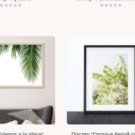
Vamos a la playa"
Постер "Гроздья белой с