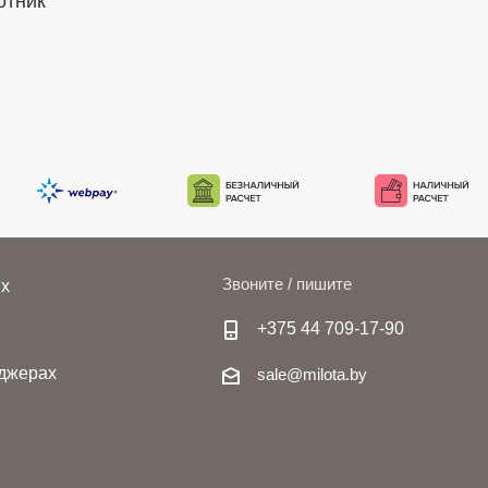
отник"
Звоните / пишите
ях
+375 44 709-17-90
джерах
sale@milota.by