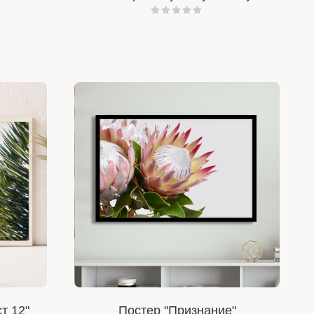
т 12"
Постер "Признание"