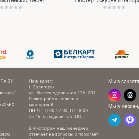
Балтийский берег"
Постер "Ажурный папор
OTA.BY
Наш адрес:
Мы в соцсет
г. Солигорск,
игорск".
ул. Железнодорожная 12А, 301
Режим работы офиса и
542560
мастерской:
Мы в мессен
ПН-ЧТ: 8:00-17:00, ПТ: 8:00-
15:45, выходной: СБ, ВС.
В Инстаграм наш менеджер
говом
отвечает на вопросы и помогает