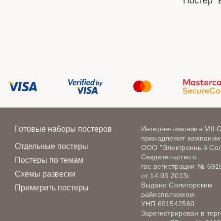
Постер "
Готовые наборы постеров
Интернет-магазин MIL
принадлежит компании
Отдельные постеры
ООО "Электронный Сол
Свидетельство о
Постеры по темам
гос.регистрации № 691
Схемы развески
от 14.03.2013г.
Выдано Солигорским
Примерить постеры
райисполкомом.
УНП 691542560.
Зарегистрирован в тор