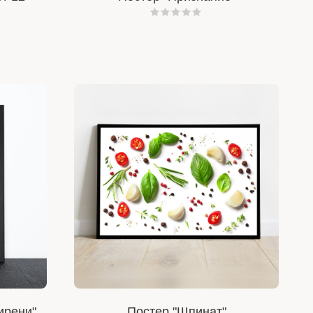
ирени"
Постер "Шпинат"