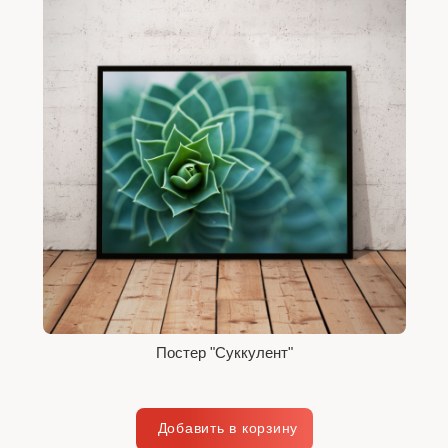
Постер "Cуккулент"