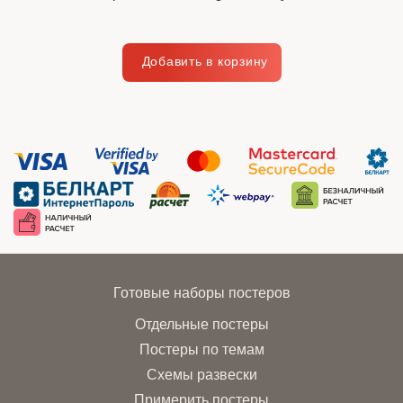
Готовые наборы постеров
Отдельные постеры
Постеры по темам
Схемы развески
Примерить постеры