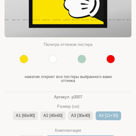
Палитра оттенков постера
нажатие откроет все постеры выбранного вами
оттенка
Артикул:
p3007
Размер (см)
A1 [60x80]
A2 [40x60]
A3 [30x40]
A4 [21×30]
Комплектация