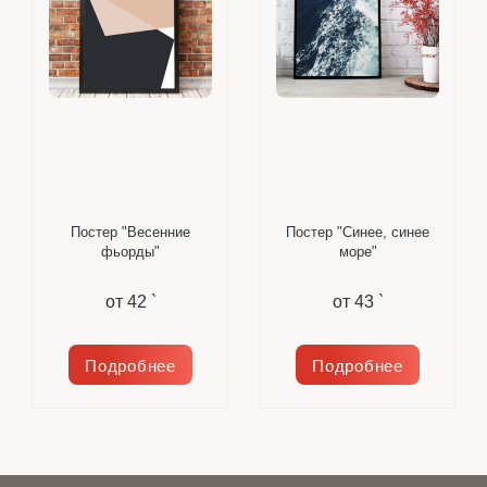
Постер "Весенние
Постер "Синее, синее
фьорды"
море"
от
42 `
от
43 `
Подробнее
Подробнее