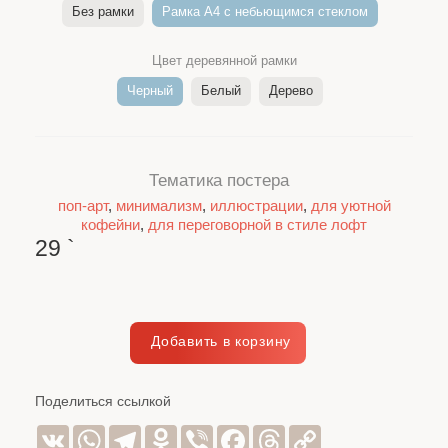
Без рамки
Рамка A4 c небьющимся стеклом
Цвет деревянной рамки
Черный
Белый
Дерево
Тематика постера
поп-арт
,
минимализм
,
иллюстрации
,
для уютной
кофейни
,
для переговорной в стиле лофт
29
`
Поделиться ссылкой
VK
WhatsApp
Telegram
Odnoklassniki
Viber
Facebook
Threads
Copy