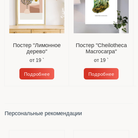
Постер "Лимонное
Постер "Cheilotheca
дерево"
Macrocarpa"
от
19 `
от
19 `
Подробнее
Подробнее
Персональные рекомендации