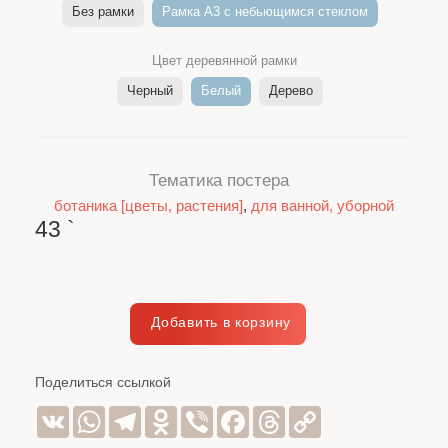
Без рамки
Рамка A3 c небьющимся стеклом
Цвет деревянной рамки
Черный
Белый
Дерево
Тематика постера
ботаника [цветы, растения]
,
для ванной, уборной
43
`
Поделиться ссылкой
VK
WhatsApp
Telegram
Odnoklassniki
Viber
Facebook
Threads
Copy
Link