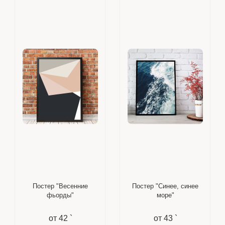
Постер "Весенние
Постер "Синее, синее
фьорды"
море"
от
42 `
от
43 `