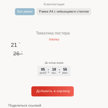
Комплектация
Без рамки
Рамка A4 c небьющимся стеклом
Тематика постера
пионы
21
`
26
`
До конца акции
05
19
55
46
дней
час.
мин.
сек.
Поделиться ссылкой