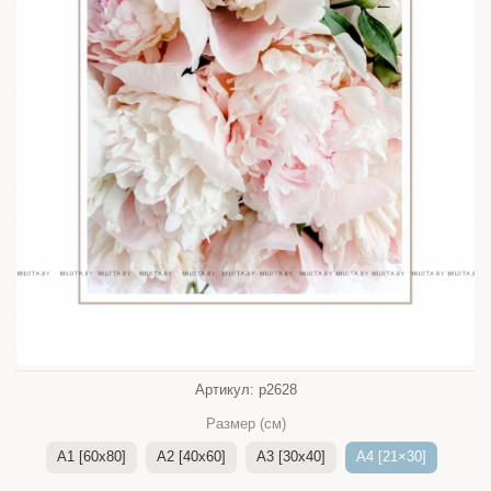
Артикул:
p2628
Размер (см)
A1 [60x80]
A2 [40x60]
A3 [30x40]
A4 [21×30]