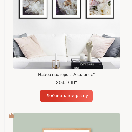
Набор постеров "Аваланче"
204
`
/ шт