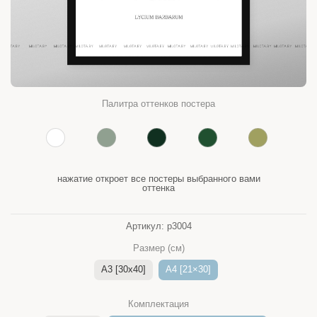
Палитра оттенков постера
нажатие откроет все постеры выбранного вами
оттенка
Артикул:
p3004
Размер (см)
A3 [30x40]
A4 [21×30]
Комплектация