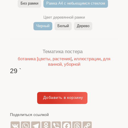
Без рамки
Рамка A4 c небьющимся стеклом
Цвет деревянной рамки
Черный
Белый
Дерево
Тематика постера
ботаника [цветы, растения]
,
иллюстрации
,
для
ванной, уборной
29
`
Поделиться ссылкой
VK
WhatsApp
Telegram
Odnoklassniki
Viber
Facebook
Threads
Copy