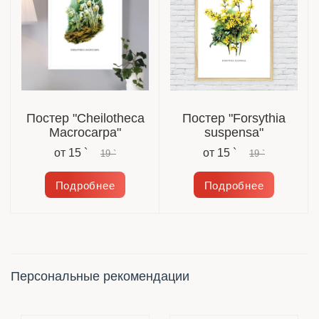
Постер "Cheilotheca
Постер "Forsythia
Macrocarpa"
suspensa"
от
15 `
от
15 `
19 `
19 `
Подробнее
Подробнее
Персональные рекомендации