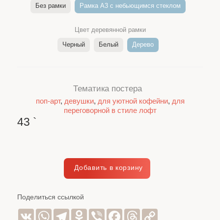
Без рамки
Рамка A3 c небьющимся стеклом
Цвет деревянной рамки
Черный
Белый
Дерево
Тематика постера
поп-арт
,
девушки
,
для уютной кофейни
,
для
переговорной в стиле лофт
43
`
Поделиться ссылкой
VK
WhatsApp
Telegram
Odnoklassniki
Viber
Facebook
Threads
Copy