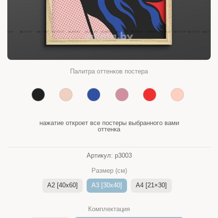
Палитра оттенков постера
нажатие откроет все постеры выбранного вами
оттенка
Артикул:
p3003
Размер (см)
A2 [40x60]
A3 [30x40]
A4 [21×30]
Комплектация