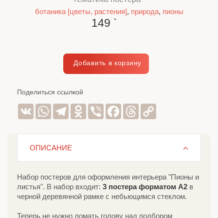
ботаника [цветы, растения]
,
природа
,
пионы
149
`
Поделиться ссылкой
VK
WhatsApp
Telegram
Odnoklassniki
Viber
Facebook
Threads
Copy
Link
ОПИСАНИЕ
Набор постеров для оформления интерьера "Пионы и
листья". В набор входит:
3 постера форматом А2
в
черной деревянной рамке с небьющимся стеклом.
Теперь не нужно ломать голову над подбором