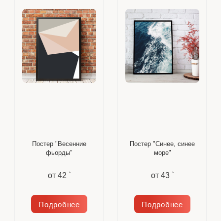
Постер "Весенние
Постер "Синее, синее
фьорды"
море"
от
42 `
от
43 `
Подробнее
Подробнее