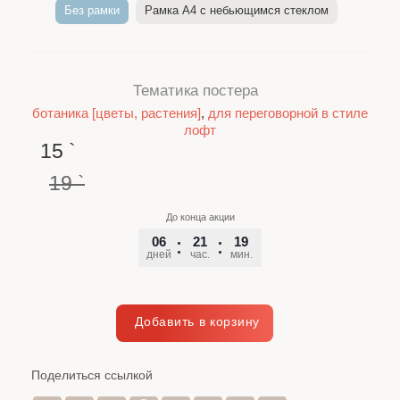
Без рамки
Рамка A4 c небьющимся стеклом
Тематика постера
ботаника [цветы, растения]
,
для переговорной в стиле
лофт
15
`
19
`
До конца акции
06
21
19
48
дней
час.
мин.
сек.
Поделиться ссылкой