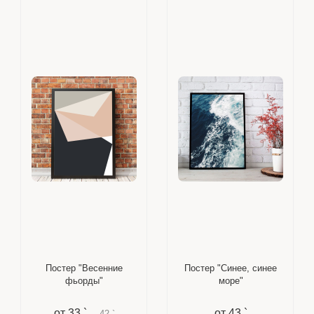
Постер "Весенние
Постер "Синее, синее
фьорды"
море"
от
33 `
от
43 `
42 `