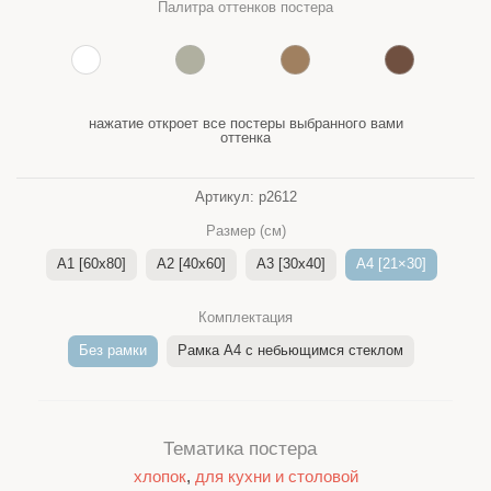
Палитра оттенков постера
нажатие откроет все постеры выбранного вами
оттенка
Артикул:
p2612
Размер (см)
A1 [60x80]
A2 [40x60]
A3 [30x40]
A4 [21×30]
Комплектация
Без рамки
Рамка A4 c небьющимся стеклом
Тематика постера
хлопок
,
для кухни и столовой