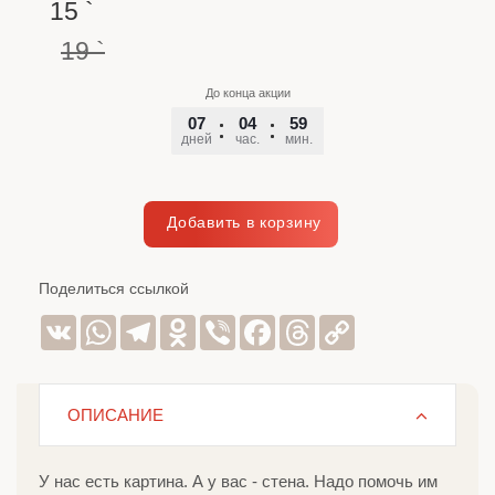
15
`
19
`
До конца акции
07
04
59
56
дней
час.
мин.
сек.
Поделиться ссылкой
VK
WhatsApp
Telegram
Odnoklassniki
Viber
Facebook
Threads
Copy
Link
ОПИСАНИЕ
У нас есть картина. А у вас - стена. Надо помочь им