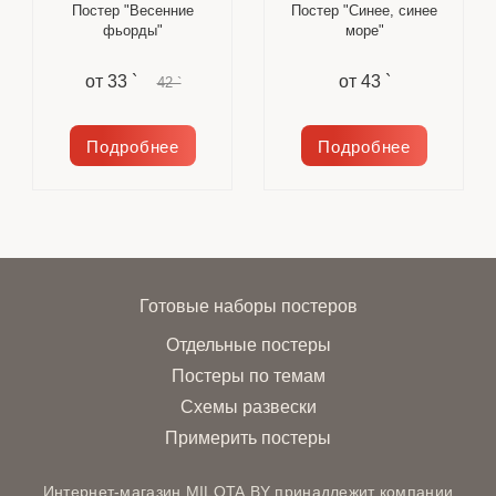
Постер "Весенние
Постер "Синее, синее
фьорды"
море"
от
33 `
от
43 `
42 `
Подробнее
Подробнее
Готовые наборы постеров
Отдельные постеры
Постеры по темам
Схемы развески
Примерить постеры
Интернет-магазин MILOTA.BY принадлежит компании