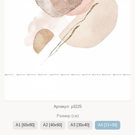
Артикул:
p3225
Размер (см)
A1 [60x80]
A2 [40x60]
A3 [30x40]
A4 [21×30]