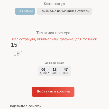
Комплектация
Без рамки
Рамка A4 c небьющимся стеклом
Тематика постера
иллюстрации
,
минимализм
,
графика
,
для гостиной
15
`
19
`
До конца акции
06
12
47
40
дней
час.
мин.
сек.
Поделиться ссылкой