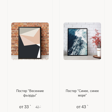
Постер "Весенние
Постер "Синее, синее
фьорды"
море"
от
33 `
от
43 `
42 `