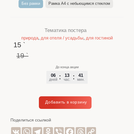
Без рамки
Рамка A4 c небьющимся стеклом
Тематика постера
природа
,
для отеля / усадьбы
,
для гостиной
15
`
19
`
До конца акции
06
13
41
17
дней
час.
мин.
сек.
Поделиться ссылкой
VK
WhatsApp
Telegram
Odnoklassniki
Viber
Facebook
Threads
Copy