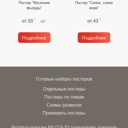
Постер "Весенние
Постер "Синее, синее
фьорды"
море"
от
33 `
от
43 `
42 `
Подробнее
Подробнее
Готовые наборы постеров
Отдельные постеры
Постеры по темам
Схемы развески
Примерить постеры
Интернет-магазин MILOTA.BY принадлежит компании