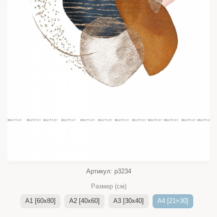
Артикул:
p3234
Размер (см)
A1 [60x80]
A2 [40x60]
A3 [30x40]
A4 [21×30]