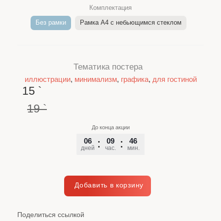
Комплектация
Без рамки
Рамка A4 c небьющимся стеклом
Тематика постера
иллюстрации
,
минимализм
,
графика
,
для гостиной
15
`
19
`
До конца акции
06
09
46
54
дней
час.
мин.
сек.
Поделиться ссылкой