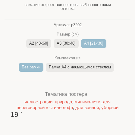
нажатие откроет все постеры выбранного вами
оттенка
Артикул:
p3202
Размер (см)
A2 [40x60]
A3 [30x40]
A4 [21×30]
Комплектация
Без рамки
Рамка A4 c небьющимся стеклом
Тематика постера
иллюстрации
,
природа
,
минимализм
,
для
переговорной в стиле лофт
,
для ванной, уборной
19
`