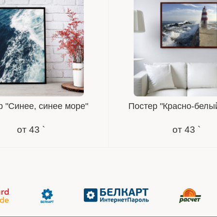
 "Синее, синее море"
Постер "Красно-белы
от
43 `
от
43 `