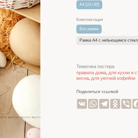
A4 [21×30]
Комплектация
Без рамки
Рамка A4 c небьющимся стек
Тематика постера
правила дома
,
для кухни и 
весна
,
для уютной кофейни
Поделиться ссылкой
VK
WhatsApp
Telegram
Odnoklas
Vib