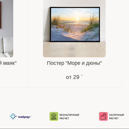
й маяк"
Постер "Море и дюны"
от
29 `