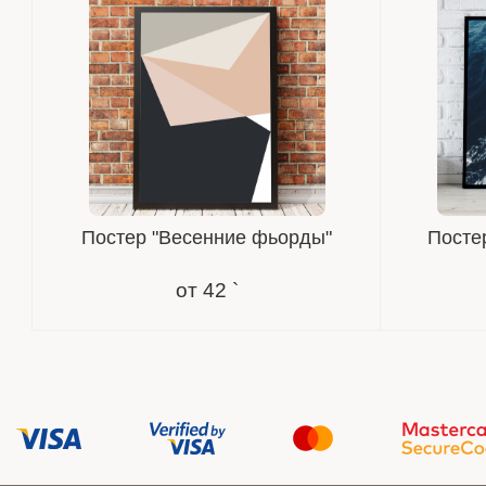
Постер "Весенние фьорды"
Постер
от
42 `