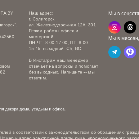
OTA.BY
Наш адрес:
Мы в соцсет
г. Солигорск,
игорск".
ул. Железнодорожная 12А, 301
Режим работы офиса и
542560
мастерской:
Мы в мессен
ПН-ЧТ: 8:00-17:00, ПТ: 8:00-
15:45, выходной: СБ, ВС.
В Инстаграм наш менеджер
говом
отвечает на вопросы и помогает
582
без выходных. Напишите -- мы
ответим.
ля декора дома, усадьбы и офиса.
лей в соответствии с законодательством об обращениях гражда
) Номер и адрес электронной почты лица, уполномоченного расс