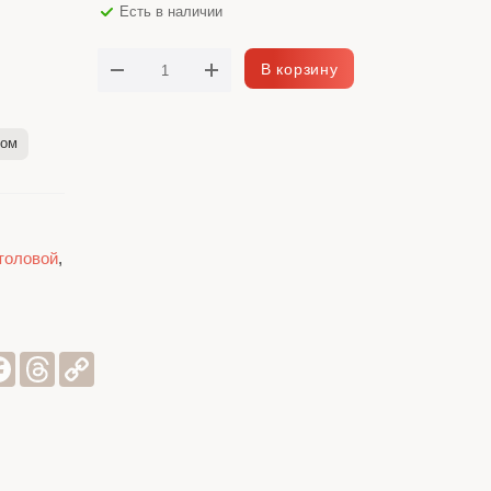
Есть в наличии
В корзину
лом
столовой
,
sniki
er
Facebook
Threads
Copy
Link