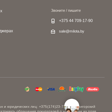
Звоните / пишите
ях
+375 44 709-17-90
джерах
sale@milota.by
н и юридических лиц: +375(174)23-73-20 (Солигорский
матривать обращения покупателей о нарушении их прав,