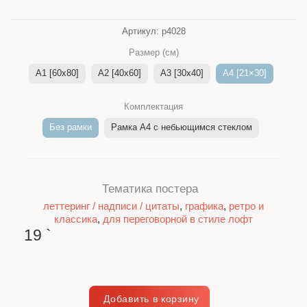
Артикул:
p4028
Размер (см)
A1 [60x80]
A2 [40x60]
A3 [30x40]
A4 [21×30]
Комплектация
Без рамки
Рамка A4 c небьющимся стеклом
Тематика постера
леттеринг / надписи / цитаты
,
графика
,
ретро и
классика
,
для переговорной в стиле лофт
19
`