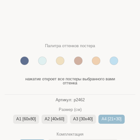
Палитра оттенков постера
нажатие откроет все постеры выбранного вами
оттенка
Артикул:
p2462
Размер (см)
A1 [60x80]
A2 [40x60]
A3 [30x40]
A4 [21×30]
Комплектация