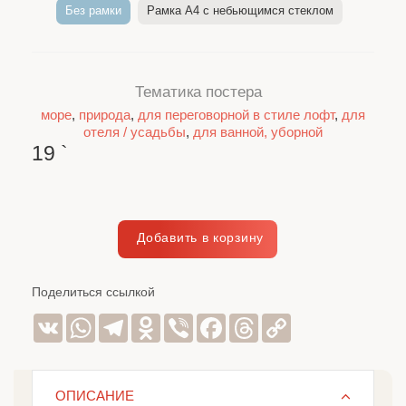
Без рамки
Рамка A4 c небьющимся стеклом
Тематика постера
море
,
природа
,
для переговорной в стиле лофт
,
для
отеля / усадьбы
,
для ванной, уборной
19
`
Поделиться ссылкой
VK
WhatsApp
Telegram
Odnoklassniki
Viber
Facebook
Threads
Copy
Link
ОПИСАНИЕ