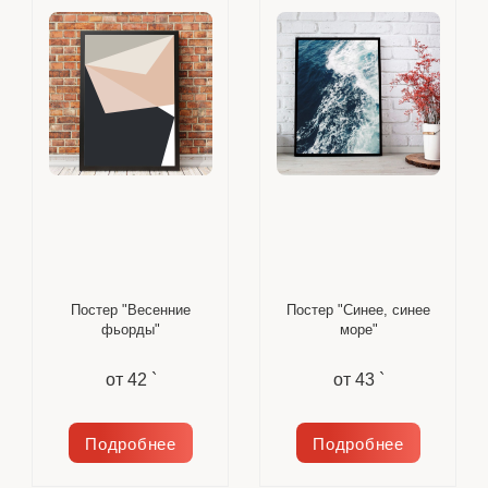
Постер "Весенние
Постер "Синее, синее
фьорды"
море"
от
42 `
от
43 `
Подробнее
Подробнее