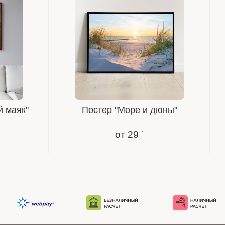
й маяк"
Постер "Море и дюны"
от
29 `