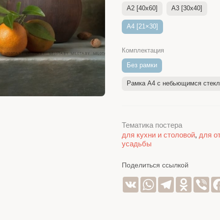
A2 [40x60]
A3 [30x40]
A4 [21×30]
Комплектация
Без рамки
Рамка A4 c небьющимся стек
Тематика постера
для кухни и столовой
,
для от
усадьбы
Поделиться ссылкой
VK
WhatsApp
Telegram
Odnoklas
Vib