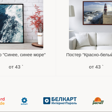
 "Синее, синее море"
Постер "Красно-белы
от
43 `
от
43 `