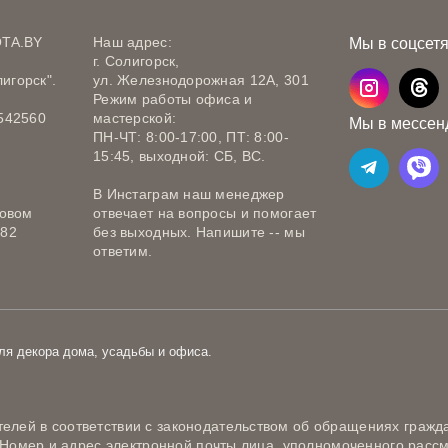
OTA.BY
Наш адрес:
Мы в соцсет
г. Солигорск,
игорск".
ул. Железнодорожная 12А, 301
Режим работы офиса и
542560
мастерской:
Мы в мессен
ПН-ЧТ: 8:00-17:00, ПТ: 8:00-
15:45, выходной: СБ, ВС.
В Инстаграм наш менеджер
говом
отвечает на вопросы и помогает
582
без выходных. Напишите -- мы
ответим.
ля декора дома, усадьбы и офиса.
лей в соответствии с законодательством об обращениях гражда
) Номер и адрес электронной почты лица, уполномоченного расс