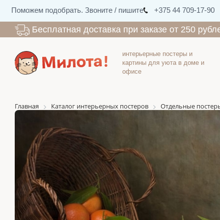
Поможем подобрать. Звоните / пишите
+375 44 709-17-90
Бесплатная доставка при заказе от 250 рубл
интерьерные постеры и
картины для уюта в доме и
офисе
Главная
Каталог интерьерных постеров
Отдельные постер