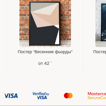
Постер "Весенние фьорды"
Постер
от
42 `