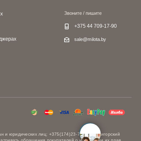
Звоните / пишите
ях
+375 44 709-17-90
джерах
sale@milota.by
н и юридических лиц: +375(174)23-73-20 (Солигорский
матривать обращения покупателей о нарушении их прав,