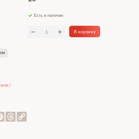
Есть в наличии
В корзину
лом
еля /
sniki
er
Facebook
Threads
Copy
Link