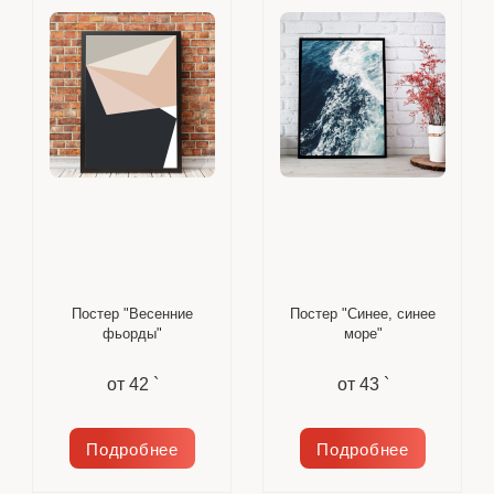
Постер "Весенние
Постер "Синее, синее
фьорды"
море"
от
42 `
от
43 `
Подробнее
Подробнее