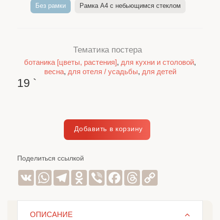
Без рамки
Рамка A4 c небьющимся стеклом
Тематика постера
ботаника [цветы, растения]
,
для кухни и столовой
,
весна
,
для отеля / усадьбы
,
для детей
19
`
Поделиться ссылкой
VK
WhatsApp
Telegram
Odnoklassniki
Viber
Facebook
Threads
Copy
Link
ОПИСАНИЕ