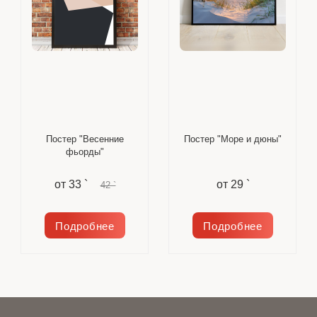
Постер "Весенние
Постер "Море и дюны"
фьорды"
от
33 `
от
29 `
42 `
Подробнее
Подробнее