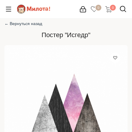
0
0
← Вернуться назад
Постер "Исгедр"