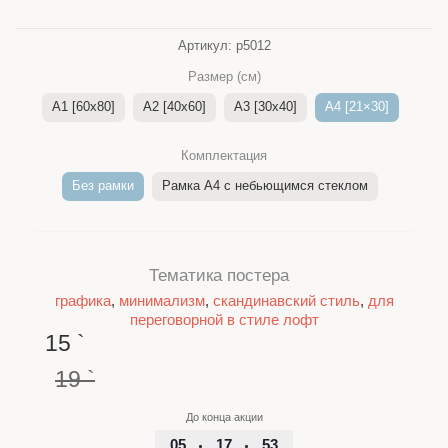
Артикул:
p5012
Размер (см)
A1 [60x80]
A2 [40x60]
A3 [30x40]
A4 [21×30]
Комплектация
Без рамки
Рамка A4 c небьющимся стеклом
Тематика постера
графика
,
минимализм
,
скандинавский стиль
,
для
переговорной в стиле лофт
15
`
19
`
До конца акции
05
17
53
48