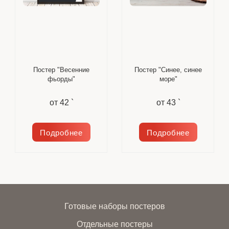
Постер "Весенние
Постер "Синее, синее
фьорды"
море"
от
42 `
от
43 `
Подробнее
Подробнее
Готовые наборы постеров
Отдельные постеры