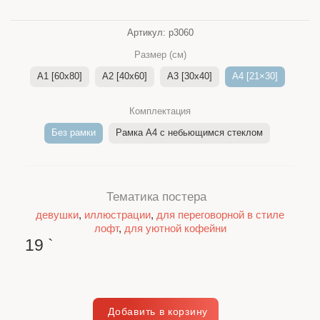
Артикул:
p3060
Размер (см)
A1 [60x80]
A2 [40x60]
A3 [30x40]
A4 [21×30]
Комплектация
Без рамки
Рамка A4 c небьющимся стеклом
Тематика постера
девушки
,
иллюстрации
,
для переговорной в стиле
лофт
,
для уютной кофейни
19
`