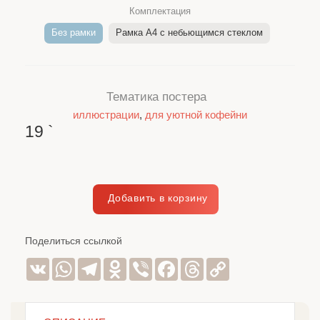
Комплектация
Без рамки
Рамка A4 c небьющимся стеклом
Тематика постера
иллюстрации
,
для уютной кофейни
19
`
Поделиться ссылкой
VK
WhatsApp
Telegram
Odnoklassniki
Viber
Facebook
Threads
Copy
Link