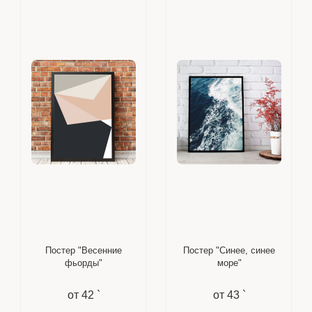
Постер "Весенние
Постер "Синее, синее
фьорды"
море"
от
42 `
от
43 `