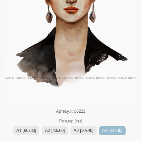
Артикул:
p3221
Размер (см)
A1 [60x80]
A2 [40x60]
A3 [30x40]
A4 [21×30]