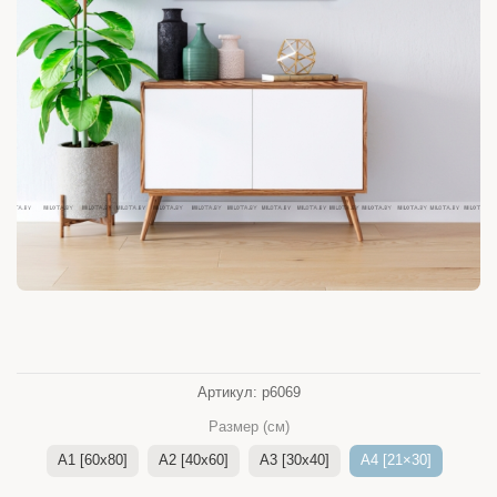
Артикул:
p6069
Размер (см)
A1 [60x80]
A2 [40x60]
A3 [30x40]
A4 [21×30]