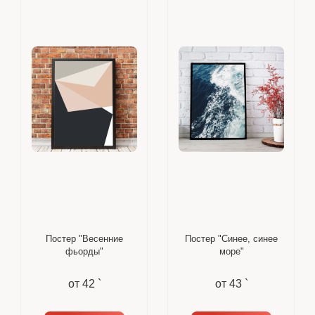
Постер "Весенние
Постер "Синее, синее
фьорды"
море"
от
42 `
от
43 `