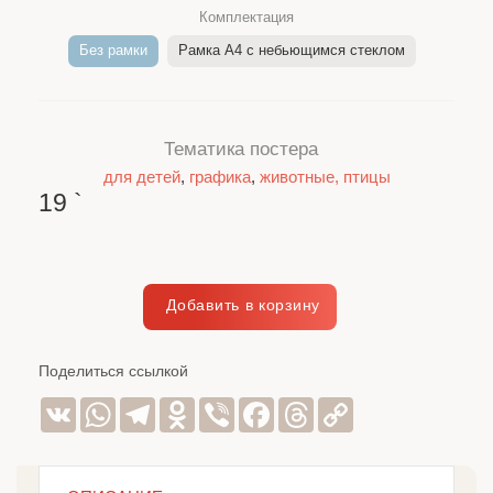
Комплектация
Без рамки
Рамка A4 c небьющимся стеклом
Тематика постера
для детей
,
графика
,
животные, птицы
19
`
Поделиться ссылкой
VK
WhatsApp
Telegram
Odnoklassniki
Viber
Facebook
Threads
Copy
Link