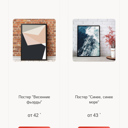
Постер "Весенние
Постер "Синее, синее
фьорды"
море"
от
42 `
от
43 `