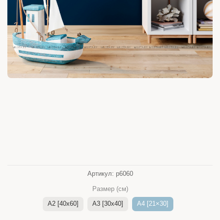
Артикул:
p6060
Размер (см)
A2 [40x60]
A3 [30x40]
A4 [21×30]