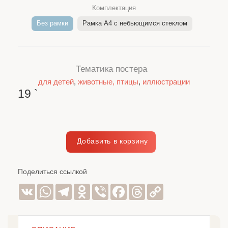
Комплектация
Без рамки
Рамка A4 c небьющимся стеклом
Тематика постера
для детей
,
животные, птицы
,
иллюстрации
19
`
Поделиться ссылкой
VK
WhatsApp
Telegram
Odnoklassniki
Viber
Facebook
Threads
Copy
Link