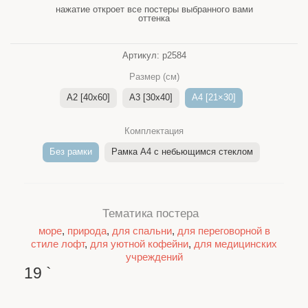
нажатие откроет все постеры выбранного вами
оттенка
Артикул:
p2584
Размер (см)
A2 [40x60]
A3 [30x40]
A4 [21×30]
Комплектация
Без рамки
Рамка A4 c небьющимся стеклом
Тематика постера
море
,
природа
,
для спальни
,
для переговорной в
стиле лофт
,
для уютной кофейни
,
для медицинских
учреждений
19
`