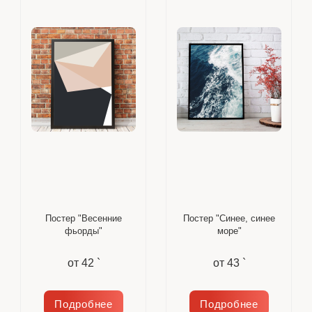
Постер "Весенние
Постер "Синее, синее
фьорды"
море"
от
42 `
от
43 `
Подробнее
Подробнее