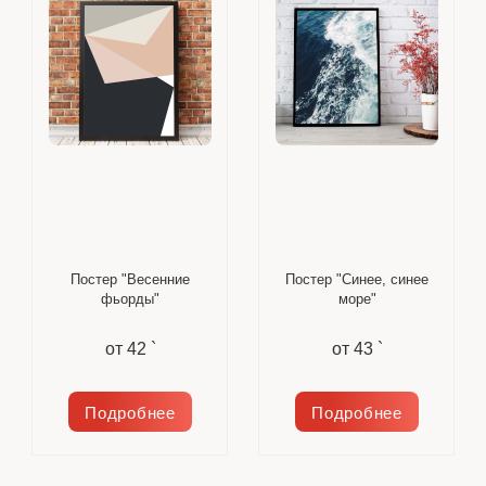
Постер "Весенние
Постер "Синее, синее
фьорды"
море"
от
42 `
от
43 `
Подробнее
Подробнее