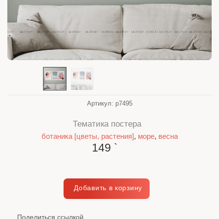
Артикул:
p7495
Тематика постера
ботаника [цветы, растения]
,
море
,
весна
149
`
Поделиться ссылкой