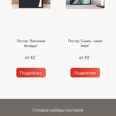
Постер "Весенние
Постер "Синее, синее
фьорды"
море"
от
42 `
от
43 `
Подробнее
Подробнее
Готовые наборы постеров