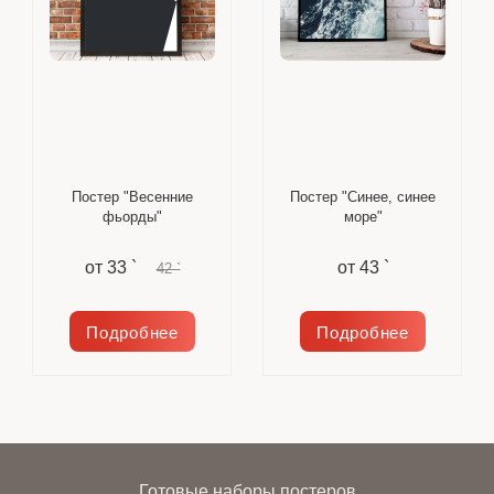
Постер "Весенние
Постер "Синее, синее
фьорды"
море"
от
33 `
от
43 `
42 `
Подробнее
Подробнее
Готовые наборы постеров