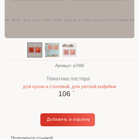
Артикул:
p7445
Тематика постера
для кухни и столовой
,
для уютной кофейни
106
`
Поделиться ссылкой