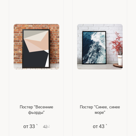
Постер "Весенние
Постер "Синее, синее
фьорды"
море"
от
33 `
от
43 `
42 `