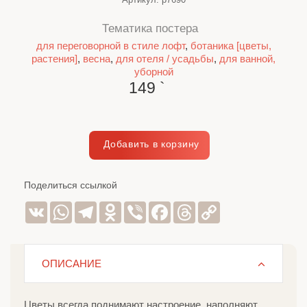
Тематика постера
для переговорной в стиле лофт
,
ботаника [цветы,
растения]
,
весна
,
для отеля / усадьбы
,
для ванной,
уборной
149
`
Поделиться ссылкой
VK
WhatsApp
Telegram
Odnoklassniki
Viber
Facebook
Threads
Copy
Link
ОПИСАНИЕ
Цветы всегда поднимают настроение, наполняют