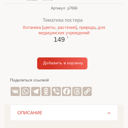
Артикул:
p7666
Тематика постера
ботаника [цветы, растения]
,
природа
,
для
медицинских учреждений
149
`
Поделиться ссылкой
VK
WhatsApp
Telegram
Odnoklassniki
Viber
Facebook
Threads
Copy
Link
ОПИСАНИЕ