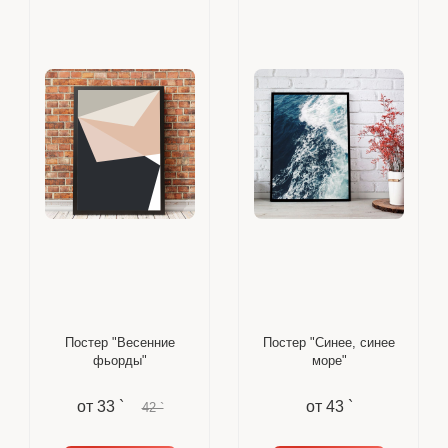
Постер "Весенние
Постер "Синее, синее
фьорды"
море"
от
33 `
от
43 `
42 `