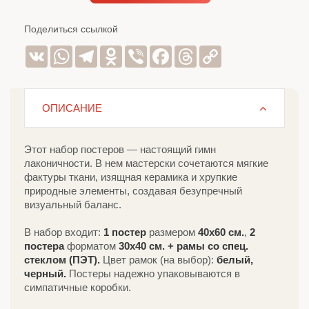
Поделиться ссылкой
VK
WhatsApp
Telegram
Odnoklassniki
Viber
Facebook
Threads
Copy
Link
ОПИСАНИЕ
Этот набор постеров — настоящий гимн
лаконичности. В нем мастерски сочетаются мягкие
фактуры ткани, изящная керамика и хрупкие
природные элементы, создавая безупречный
визуальный баланс.
В набор входит:
1 постер
размером
40х60 см.
,
2
постера
форматом
30х40 см.
+ рамы со спец.
стеклом (ПЭТ).
Цвет рамок (на выбор):
белый,
черный.
Постеры надежно упаковываются в
симпатичные коробки.