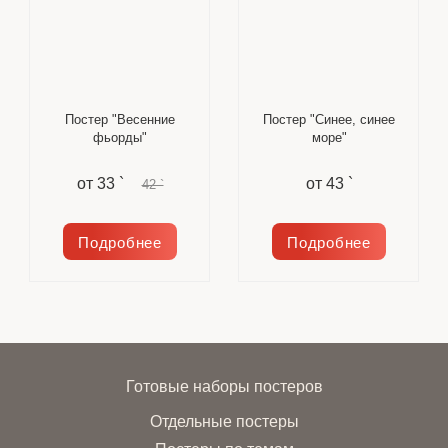
Постер "Весенние
Постер "Синее, синее
фьорды"
море"
от
33 `
от
43 `
42 `
Подробнее
Подробнее
Готовые наборы постеров
Отдельные постеры