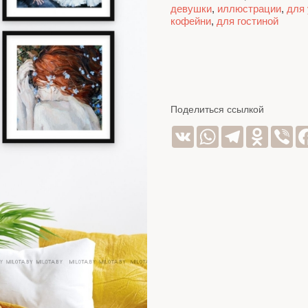
девушки
,
иллюстрации
,
для
кофейни
,
для гостиной
Поделиться ссылкой
VK
WhatsApp
Telegram
Odnoklas
Vib