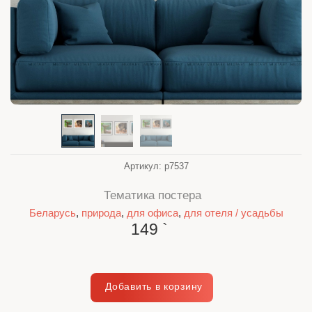
Артикул:
p7537
Тематика постера
Беларусь
,
природа
,
для офиса
,
для отеля / усадьбы
149
`