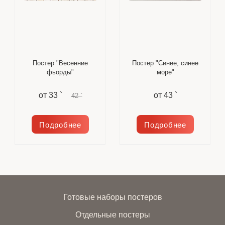
Постер "Весенние
Постер "Синее, синее
фьорды"
море"
от
33 `
от
43 `
42 `
Подробнее
Подробнее
Готовые наборы постеров
Отдельные постеры